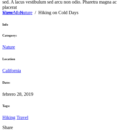
sed. A lacus vestibulum sed arcu non odio. Pharetra magna ac
placerat
View More
Home
/
Nature
/
Hiking on Cold Days
Info
Category:
Nature
Location
California
Date:
febrero 28, 2019
Tags:
Hiking
Travel
Share