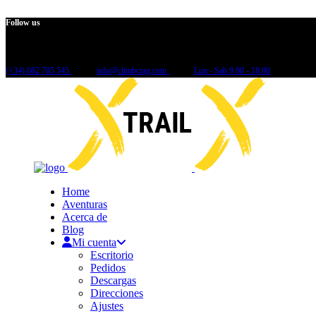
Follow us
(+34) 682 705 545
info@climbcrag.com
Lun - Sab 9.00 - 18.00
Home
Aventuras
Acerca de
Blog
Mi cuenta
Escritorio
Pedidos
Descargas
Direcciones
Ajustes