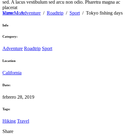
sed. A lacus vestibulum sed arcu non odio. Pharetra magna ac
placerat
View More
Home
/
Adventure
/
Roadtrip
/
Sport
/
Tokyo fishing days
Info
Category:
Adventure
Roadtrip
Sport
Location
California
Date:
febrero 28, 2019
Tags:
Hiking
Travel
Share