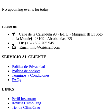
No upcoming events for today
CONTACTO
FOLLOW US
Calle de la Caléndula 93 - Ed. E - Miniparc III El Soto
de la Moraleja 28109 - Alcobendas, ES
Tlf: (+34) 682 705 545
Email: info@crigcrag.com
SERVICIO AL CLIENTE
Política de Privacidad
Política de cookies
Términos y Condiciones
FAQs
LINKS
Perfil Instagram
Revista ClimbCrag
Tienda ClimbCrag