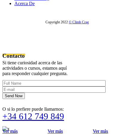
Acerca De
Copyright 2022
© Climb Crag
Contacto
Si tiene curiosidad acerca de las
actividades o cursos, estamos aquí
para responder cualquier pregunta.
Send Now
O si lo prefiere puede llamarnos:
+34 612 749 849
Ver más
Ver más
Ver más
Ver más
Ver más
Ver más