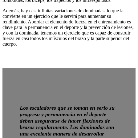
romboides, los bíceps, los trapecios y los infraespinosos.
Además, hay casi infinitas variaciones de dominadas, lo que la
convierte en un ejercicio que le servirá para aumentar su
rendimiento. Abordar el elemento de fuerza en el entrenamiento es
clave para la permanencia en el deporte y la prevención de lesiones,
y con la dominada, tenemos un ejercicio que es capaz de construir
fuerza en casi todos los músculos del brazo y la parte superior del
cuerpo.
Los escaladores que se toman en serio su
progreso y permanencia en el deporte
deben asegurarse de hacer flexiones de
brazos regularmente. Las dominadas son
una excelente manera de desarrollar